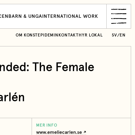
CEN
BARN & UNGA
INTERNATIONAL WORK
OM KONSTEPIDEMIN
KONTAKT
HYR LOKAL
SV
/
EN
nded: The Female
arlén
MER INFO
www.emeliecarlen.se