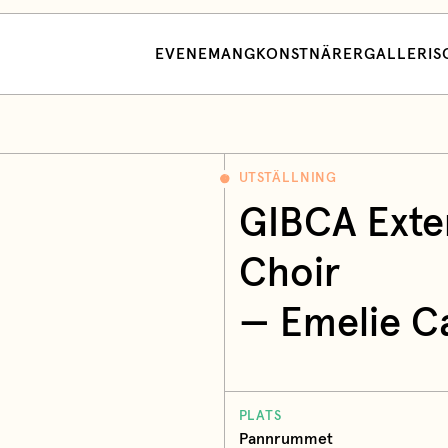
EVENEMANG
KONSTNÄRER
GALLERI
S
UTSTÄLLNING
GIBCA Exte
Choir
— Emelie C
PLATS
Pannrummet