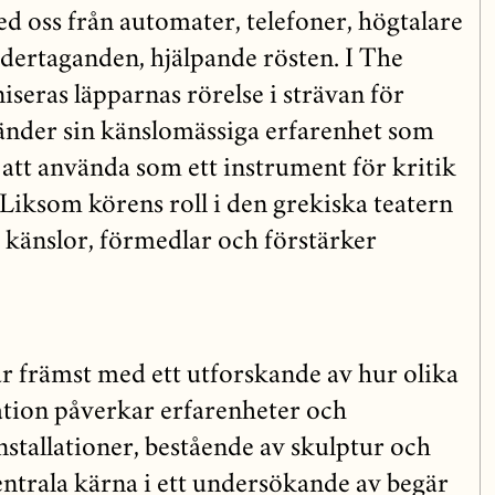
d oss från automater, telefoner, högtalare
ertaganden, hjälpande rösten. I The
seras läpparnas rörelse i strävan för
änder sin känslomässiga erfarenhet som
 att använda som ett instrument för kritik
Liksom körens roll i den grekiska teatern
 känslor, förmedlar och förstärker
r främst med ett utforskande av hur olika
tion påverkar erfarenheter och
nstallationer, bestående av skulptur och
entrala kärna i ett undersökande av begär