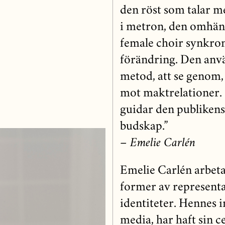
den röst som talar me
i metron, den omhänd
female choir synkroni
förändring. Den anv
metod, att se genom,
mot maktrelationer. 
guidar den publikens
budskap.”
– Emelie Carlén
Emelie Carlén arbeta
former av representa
identiteter. Hennes i
media, har haft sin c