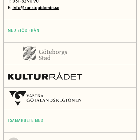
T: 031-82 90 90
E:
info@konstepidemin.se
MED STÖD FRÅN
I SAMARBETE MED