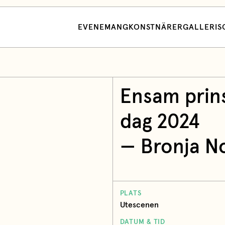
EVENEMANG
KONSTNÄRER
GALLERI
S
Ensam prin
dag 2024
— Bronja N
PLATS
Utescenen
DATUM & TID