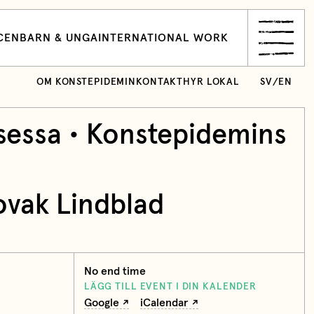
CEN
BARN & UNGA
INTERNATIONAL WORK
OM KONSTEPIDEMIN
KONTAKT
HYR LOKAL
SV
/
EN
sessa • Konstepidemins
ovak Lindblad
No end time
LÄGG TILL EVENT I DIN KALENDER
Google
iCalendar