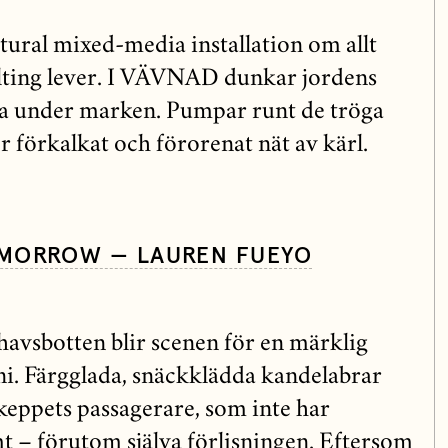
tural mixed-media installation om allt
llting lever. I VÄVNAD dunkar jordens
la under marken. Pumpar runt de tröga
er förkalkat och förorenat nät av kärl.
MORROW — LAUREN FUEYO
havsbotten blir scenen för en märklig
i. Färgglada, snäckklädda kandelabrar
eppets passagerare, som inte har
 – förutom själva förlisningen. Eftersom