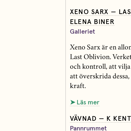
XENO SARX — LAS
ELENA BINER
Galleriet
Xeno Sarx är en allo
Last Oblivion. Verke
och kontroll, att vilj
att överskrida dessa,
kraft.
➤ Läs mer
VÄVNAD — K KEN
Pannrummet