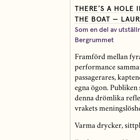
THERE’S A HOLE I
THE BOAT — LAU
Som en del av utst
Bergrummet
Framförd mellan fyra
performance samman
passagerares, kapten
egna ögon. Publiken 
denna drömlika refl
vrakets meningslöshe
Varma drycker, sittpl