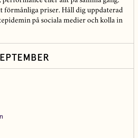
, performance eller allt på samma gång.
igt förmånliga priser. Håll dig uppdaterad
tepidemin på sociala medier och kolla in
SEPTEMBER
n