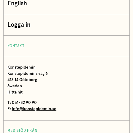
English
Logga in
KONTAKT
Konstepidemin
Konstepidemins väg 6
413 14 Göteborg
Sweden
Hitta hit
T: 031-82 90 90
E:
info@konstepidemin.se
MED STÖD FRÅN