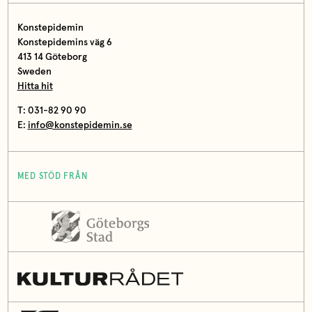
Konstepidemin
Konstepidemins väg 6
413 14 Göteborg
Sweden
Hitta hit
T: 031-82 90 90
E:
info@konstepidemin.se
MED STÖD FRÅN