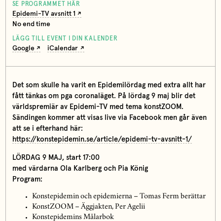
SE PROGRAMMET HÄR
Epidemi-TV avsnitt 1
No end time
LÄGG TILL EVENT I DIN KALENDER
Google
iCalendar
Det som skulle ha varit en Epidemilördag med extra allt har
fått tänkas om pga coronaläget. På lördag 9 maj blir det
världspremiär av Epidemi-TV med tema konstZOOM.
Sändingen kommer att visas live via Facebook men går även
att se i efterhand här:
https://konstepidemin.se/article/epidemi-tv-avsnitt-1/
LÖRDAG 9 MAJ, start 17:00
med värdarna Ola Karlberg och Pia König
Program:
Konstepidemin och epidemierna – Tomas Ferm berättar
KonstZOOM – Äggjakten, Per Agelii
Konstepidemins Målarbok