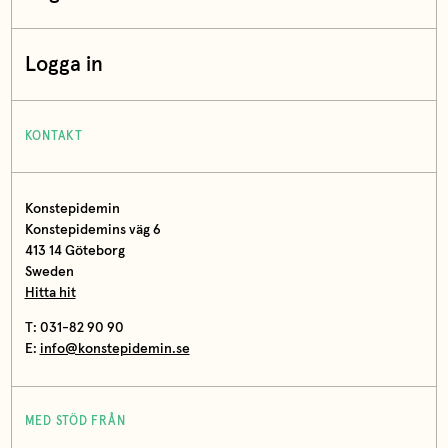
Logga in
KONTAKT
Konstepidemin
Konstepidemins väg 6
413 14 Göteborg
Sweden
Hitta hit
T: 031-82 90 90
E:
info@konstepidemin.se
MED STÖD FRÅN