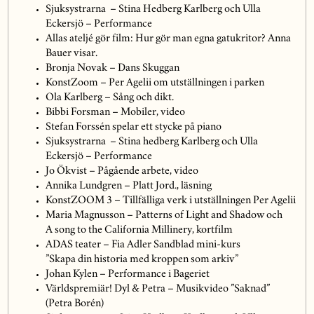
Sjuksystrarna – Stina Hedberg Karlberg och Ulla
Eckersjö – Performance
Allas ateljé gör film: Hur gör man egna gatukritor? Anna
Bauer visar.
Bronja Novak – Dans Skuggan
KonstZoom – Per Agelii om utställningen i parken
Ola Karlberg – Sång och dikt.
Bibbi Forsman – Mobiler, video
Stefan Forssén spelar ett stycke på piano
Sjuksystrarna – Stina hedberg Karlberg och Ulla
Eckersjö – Performance
Jo Ökvist – Pågående arbete, video
Annika Lundgren – Platt Jord., läsning
KonstZOOM 3 – Tillfälliga verk i utställningen Per Agelii
Maria Magnusson – Patterns of Light and Shadow och
A song to the California Millinery, kortfilm
ADAS teater – Fia Adler Sandblad mini-kurs
”Skapa din historia med kroppen som arkiv”
Johan Kylen – Performance i Bageriet
Världspremiär! Dyl & Petra – Musikvideo ”Saknad”
(Petra Borén)