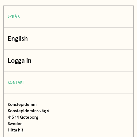
SPRÅK
English
Logga in
KONTAKT
Konstepidemin
Konstepidemins väg 6
413 14 Göteborg
Sweden
Hitta hit