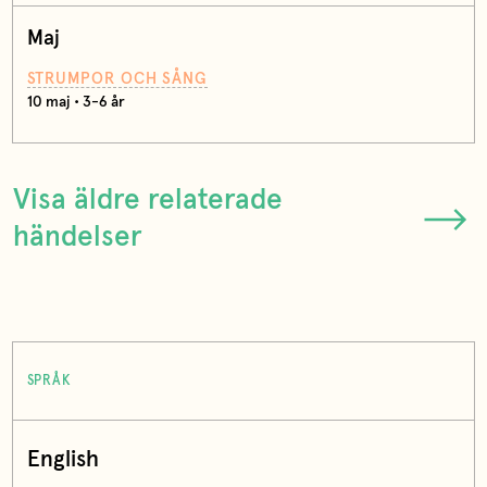
Maj
STRUMPOR OCH SÅNG
10 maj • 3-6 år
Visa äldre relaterade
händelser
SPRÅK
English