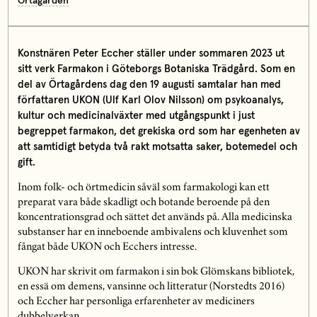
Örtagården
Konstnären Peter Eccher ställer under sommaren 2023 ut
sitt verk Farmakon i Göteborgs Botaniska Trädgård. Som en
del av Örtagårdens dag den 19 augusti samtalar han med
författaren UKON (Ulf Karl Olov Nilsson) om psykoanalys,
kultur och medicinalväxter med utgångspunkt i just
begreppet farmakon, det grekiska ord som har egenheten av
att samtidigt betyda två rakt motsatta saker, botemedel och
gift.
Inom folk- och örtmedicin såväl som farmakologi kan ett
preparat vara både skadligt och botande beroende på den
koncentrationsgrad och sättet det används på. Alla medicinska
substanser har en inneboende ambivalens och kluvenhet som
fångat både UKON och Ecchers intresse.
UKON har skrivit om farmakon i sin bok Glömskans bibliotek,
en essä om demens, vansinne och litteratur (Norstedts 2016)
och Eccher har personliga erfarenheter av mediciners
dubbelverkan.