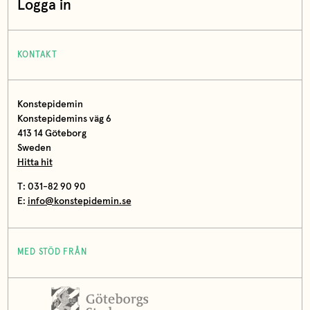
Logga in
KONTAKT
Konstepidemin
Konstepidemins väg 6
413 14 Göteborg
Sweden
Hitta hit
T: 031-82 90 90
E:
info@konstepidemin.se
MED STÖD FRÅN