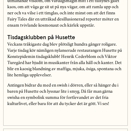
utmanande visdom, om vardagsmagin mitt i ett tillsynes galet
kaos, om att våga ge sit ut på nya vägar, om att ramla upp och
ner och va vilse i ett timglas, och inte minst om att det finns
Fairy Tales där en uttråkad desillusionerad reporter möter en
ensam tvivlande kosmonaut och kärlek uppstår.
Tisdagsklubben på Husette
Veckans tråkigaste dag blev plötsligt hundra gånger roligare.
Varje tisdag kör nämligen nylanserade restaurangen Husette på
Konstepidemin tisdagsklubb! Henrik Cederblom och Viktor
Turegård har bjudit in musikanter från alla håll och kanter. Det
blir en kaosig blandning av maffiga, mjuka, ösiga, spontana och
lite hemliga upplevelser.
Antingen bidrar du med en swish i dörren, eller så hänger du i
baren på Husette och lyssnar lite i smyg. Då får man gärna
swisha en symbolisk summa för fortlevandet av det fria
kulturlivet, eller bara för att du tycker det är gött. Vi ses!