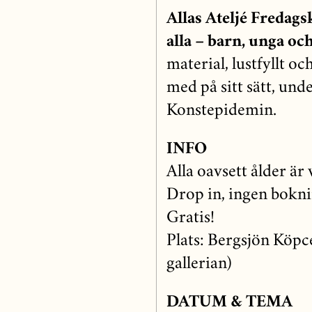
Allas Ateljé Fredag
alla – barn, unga oc
material, lustfyllt oc
med på sitt sätt, und
Konstepidemin.
INFO
Alla oavsett ålder är
Drop in, ingen bokni
Gratis!
Plats: Bergsjön Köpc
gallerian)
DATUM & TEMA