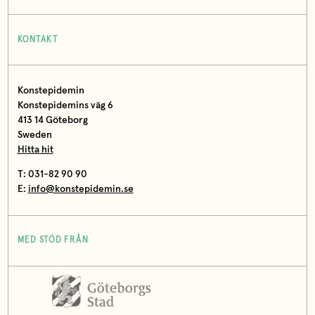
KONTAKT
Konstepidemin
Konstepidemins väg 6
413 14 Göteborg
Sweden
Hitta hit
T: 031-82 90 90
E:
info@konstepidemin.se
MED STÖD FRÅN