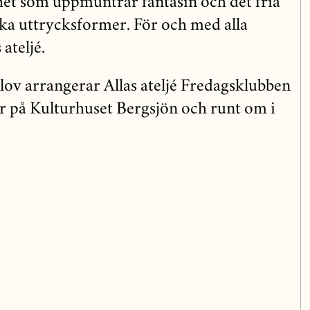
et som uppmuntrar fantasin och det fria
ka uttrycksformer. För och med alla
ateljé.
llov arrangerar Allas ateljé Fredagsklubben
 på Kulturhuset Bergsjön och runt om i