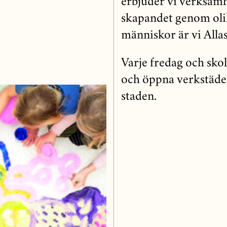
erbjuder vi verksamh
skapandet genom oli
människor är vi Allas 
Varje fredag och sko
och öppna verkstäder
staden.