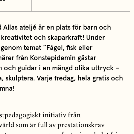
llas ateljé är en plats för barn och
n kreativitet och skaparkraft! Under
 genom temat ”Fågel, fisk eller
närer från Konstepidemin gästar
n och guidar i en mängd olika uttryck –
a, skulptera. Varje fredag, hela gratis och
omna!
nstpedagogiskt initiativ från
värld som är full av prestationskrav