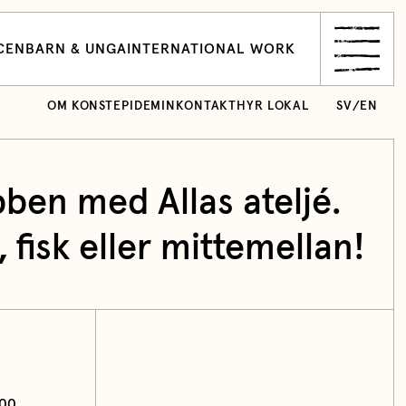
CEN
BARN & UNGA
INTERNATIONAL WORK
OM KONSTEPIDEMIN
KONTAKT
HYR LOKAL
SV
/
EN
ben med Allas ateljé.
 fisk eller mittemellan!
:00