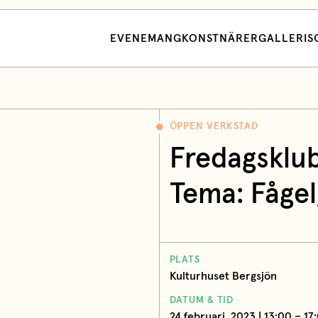
EVENEMANG
KONSTNÄRER
GALLERI
S
ÖPPEN VERKSTAD
Fredagsklub
Tema: Fågel,
PLATS
Kulturhuset Bergsjön
DATUM & TID
24 februari, 2023 | 13:00 – 17