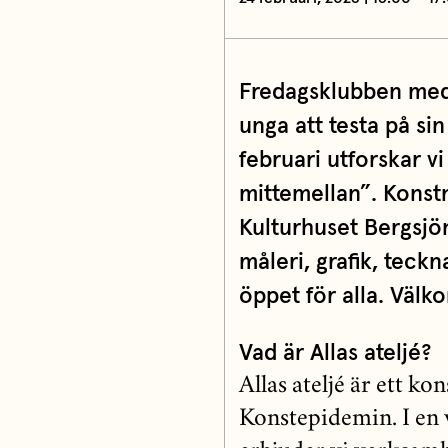
Fredagsklubben med A
unga att testa på si
februari utforskar vi
mittemellan”. Konst
Kulturhuset Bergsjö
måleri, grafik, teckn
öppet för alla. Välk
Vad är Allas ateljé?
Allas ateljé är ett ko
Konstepidemin. I en 