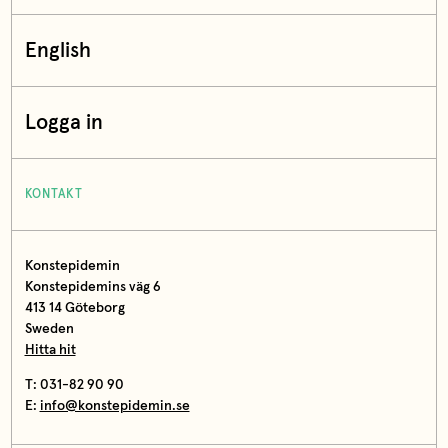
English
Logga in
KONTAKT
Konstepidemin
Konstepidemins väg 6
413 14 Göteborg
Sweden
Hitta hit
T: 031-82 90 90
E:
info@konstepidemin.se