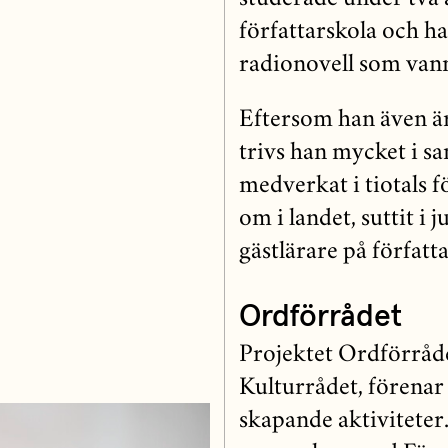
författarskola och h
radionovell som vann
Eftersom han även 
trivs han mycket i sa
medverkat i tiotals f
om i landet, suttit i 
gästlärare på författ
Ordförrådet
Projektet Ordförråde
Kulturrådet, förenar
skapande aktivitete