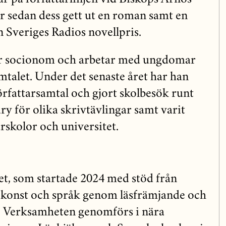
ar sedan dess gett ut en roman samt en
 Sveriges Radios novellpris.
är socionom och arbetar med ungdomar
mtalet. Under det senaste året har han
örfattarsamtal och gjort skolbesök runt
jury för olika skrivtävlingar samt varit
arskolor och universitet.
t, som startade 2024 med stöd från
 konst och språk genom läsfrämjande och
r. Verksamheten genomförs i nära