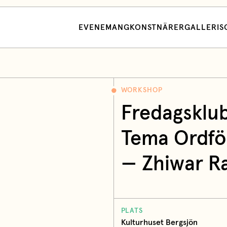
EVENEMANG
KONSTNÄRER
GALLERI
S
WORKSHOP
Fredagsklub
Tema Ordfö
— Zhiwar R
PLATS
Kulturhuset Bergsjön