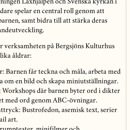
ingen Läxhjälpen och Svenska kyrkan i
dare spelar en central roll genom att
arnen, samt bidra till att stärka deras
pandeutveckling.
er verksamheten på Bergsjöns Kulturhus
lika åldrar:
r: Barnen får teckna och måla, arbeta med
va om en bild och skapa miniutställningar.
: Workshops där barnen byter ord i dikter
et med ord genom ABC-övningar.
ttryck: Bustrofedon, asemisk text, serier
il art.
trumpteater, minifilmer och