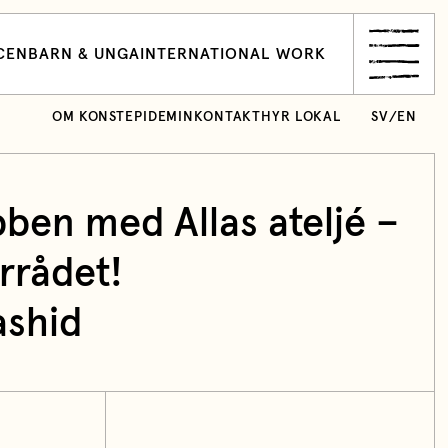
CEN
BARN & UNGA
INTERNATIONAL WORK
OM KONSTEPIDEMIN
KONTAKT
HYR LOKAL
SV
/
EN
ben med Allas ateljé –
rrådet!
ashid