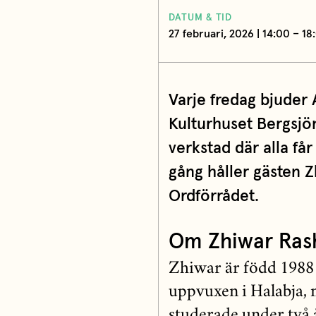
DATUM & TID
27 februari, 2026 | 14:00 – 18
Varje fredag bjuder A
Kulturhuset Bergsjön
verkstad där alla få
gång håller gästen 
Ordförrådet.
Om Zhiwar Ras
Zhiwar är född 1988 
uppvuxen i Halabja, 
studerade under två 