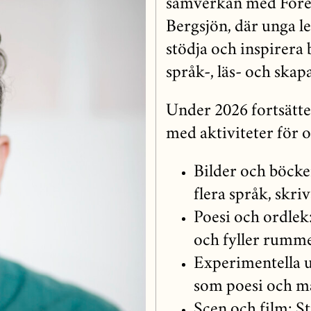
samverkan med Fören
Bergsjön, där unga le
stödja och inspirera b
språk-, läs- och ska
Under 2026 fortsätt
med aktiviteter för o
Bilder och böcke
flera språk, skri
Poesi och ordlek
och fyller rumm
Experimentella u
som poesi och ma
Scen och film: S