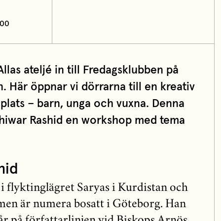
:00
llas ateljé in till Fredagsklubben på
. Här öppnar vi dörrarna till en kreativ
r plats – barn, unga och vuxna. Denna
Zhiwar Rashid en workshop med tema
hid
i flyktinglägret Saryas i Kurdistan och
men är numera bosatt i Göteborg. Han
år på författarlinjen vid Biskops Arnös