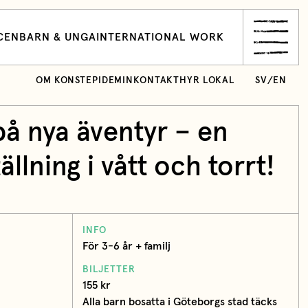
CEN
BARN & UNGA
INTERNATIONAL WORK
OM KONSTEPIDEMIN
KONTAKT
HYR LOKAL
SV
/
EN
på nya äventyr – en
llning i vått och torrt!
INFO
För 3-6 år + familj
BILJETTER
155 kr
Alla barn bosatta i Göteborgs stad täcks