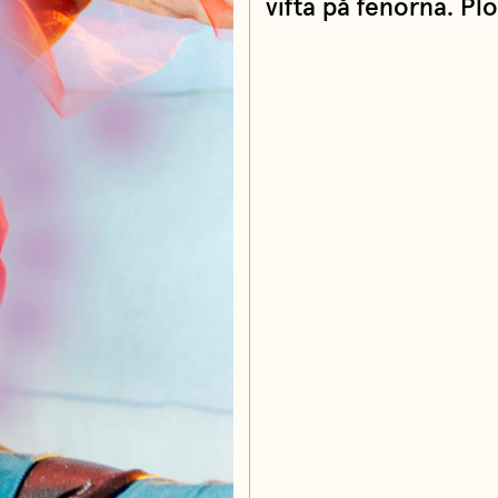
vifta på fenorna. Pl