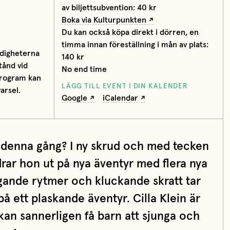
av biljettsubvention: 40 kr
Boka via Kulturpunkten
Du kan också köpa direkt i dörren, en
timma innan föreställning i mån av plats:
digheterna
140 kr
tånd vid
No end time
 program kan
LÄGG TILL EVENT I DIN KALENDER
arsel.
Google
iCalendar
 denna gång? I ny skrud och med tecken
rar hon ut på nya äventyr med flera nya
ngande rytmer och kluckande skratt tar
på ett plaskande äventyr. Cilla Klein är
kan sannerligen få barn att sjunga och