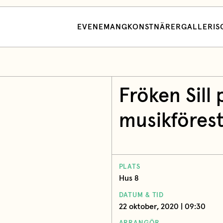
EVENEMANG
KONSTNÄRER
GALLERI
S
Fröken Sill 
musikförestä
PLATS
Hus 8
DATUM & TID
22 oktober, 2020 | 09:30