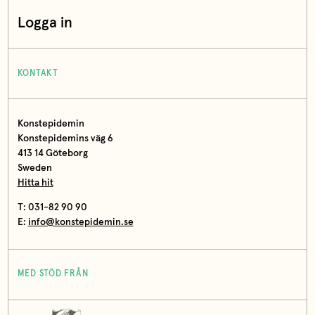
Logga in
KONTAKT
Konstepidemin
Konstepidemins väg 6
413 14 Göteborg
Sweden
Hitta hit
T: 031-82 90 90
E:
info@konstepidemin.se
MED STÖD FRÅN