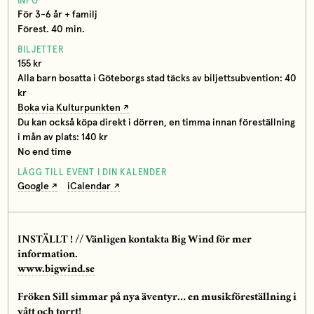
INFO
För 3-6 år + familj
Förest. 40 min.
BILJETTER
155 kr
Alla barn bosatta i Göteborgs stad täcks av biljettsubvention: 40
kr
Boka via Kulturpunkten
Du kan också köpa direkt i dörren, en timma innan föreställning
i mån av plats: 140 kr
No end time
LÄGG TILL EVENT I DIN KALENDER
Google
iCalendar
INSTÄLLT ! // Vänligen kontakta Big Wind för mer
information.
www.bigwind.se
Fröken Sill simmar på nya äventyr… en musikföreställning i
vått och torrt!