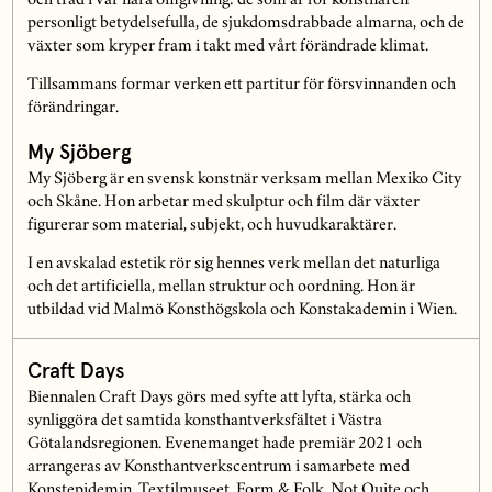
och träd i vår nära omgivning: de som är för konstnären
personligt betydelsefulla, de sjukdomsdrabbade almarna, och de
växter som kryper fram i takt med vårt förändrade klimat.
Tillsammans formar verken ett partitur för försvinnanden och
förändringar.
My Sjöberg
My Sjöberg är en svensk konstnär verksam mellan Mexiko City
och Skåne. Hon arbetar med skulptur och film där växter
figurerar som material, subjekt, och huvudkaraktärer.
I en avskalad estetik rör sig hennes verk mellan det naturliga
och det artificiella, mellan struktur och oordning. Hon är
utbildad vid Malmö Konsthögskola och Konstakademin i Wien.
Craft Days
Biennalen Craft Days görs med syfte att lyfta, stärka och
synliggöra det samtida konsthantverksfältet i Västra
Götalandsregionen. Evenemanget hade premiär 2021 och
arrangeras av Konsthantverkscentrum i samarbete med
Konstepidemin, Textilmuseet, Form & Folk, Not Quite och