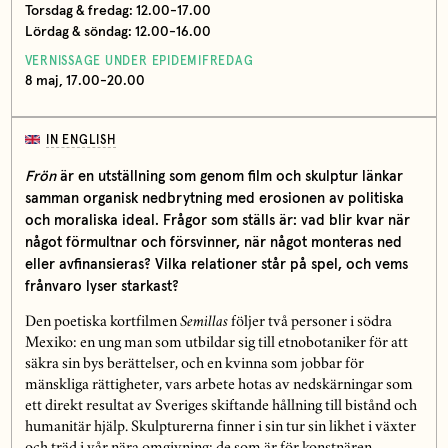
Torsdag & fredag: 12.00-17.00
Lördag & söndag: 12.00-16.00
VERNISSAGE UNDER EPIDEMIFREDAG
8 maj, 17.00-20.00
IN ENGLISH
Frön
är en utställning som genom film och skulptur länkar
samman organisk nedbrytning med erosionen av politiska
och moraliska ideal. Frågor som ställs är: vad blir kvar när
något förmultnar och försvinner, när något monteras ned
eller avfinansieras? Vilka relationer står på spel, och vems
frånvaro lyser starkast?
Den poetiska kortfilmen
Semillas
följer två personer i södra
Mexiko: en ung man som utbildar sig till etnobotaniker för att
säkra sin bys berättelser, och en kvinna som jobbar för
mänskliga rättigheter, vars arbete hotas av nedskärningar som
ett direkt resultat av Sveriges skiftande hållning till bistånd och
humanitär hjälp. Skulpturerna finner i sin tur sin likhet i växter