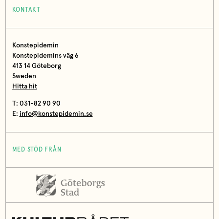
KONTAKT
Konstepidemin
Konstepidemins väg 6
413 14 Göteborg
Sweden
Hitta hit
T: 031-82 90 90
E:
info@konstepidemin.se
MED STÖD FRÅN