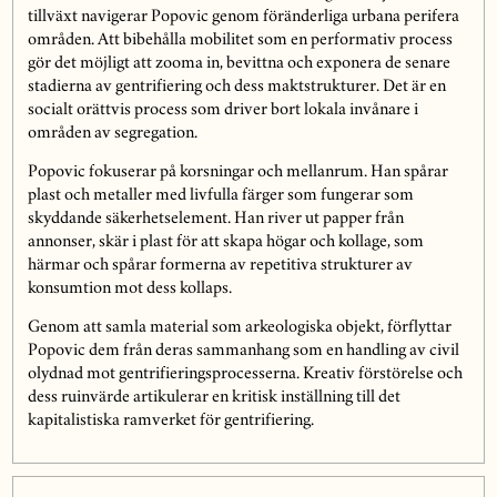
tillväxt navigerar Popovic genom föränderliga urbana perifera
områden. Att bibehålla mobilitet som en performativ process
gör det möjligt att zooma in, bevittna och exponera de senare
stadierna av gentrifiering och dess maktstrukturer. Det är en
socialt orättvis process som driver bort lokala invånare i
områden av segregation.
Popovic fokuserar på korsningar och mellanrum. Han spårar
plast och metaller med livfulla färger som fungerar som
skyddande säkerhetselement. Han river ut papper från
annonser, skär i plast för att skapa högar och kollage, som
härmar och spårar formerna av repetitiva strukturer av
konsumtion mot dess kollaps.
Genom att samla material som arkeologiska objekt, förflyttar
Popovic dem från deras sammanhang som en handling av civil
olydnad mot gentrifieringsprocesserna. Kreativ förstörelse och
dess ruinvärde artikulerar en kritisk inställning till det
kapitalistiska ramverket för gentrifiering.