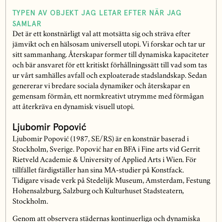
TYPEN AV OBJEKT JAG LETAR EFTER NÄR JAG
SAMLAR
Det är ett konstnärligt val att motsätta sig och sträva efter
jämvikt och en hälsosam universell utopi. Vi forskar och tar ur
sitt sammanhang. Återskapar former till dynamiska kapaciteter
och bär ansvaret för ett kritiskt förhållningssätt till vad som tas
ur vårt samhälles avfall och exploaterade stadslandskap. Sedan
genererar vi bredare sociala dynamiker och återskapar en
gemensam förmån, ett normkreativt utrymme med förmågan
att återkräva en dynamisk visuell utopi.
Ljubomir Popović
Ljubomir Popović (1987, SE/RS) är en konstnär baserad i
Stockholm, Sverige. Popović har en BFA i Fine arts vid Gerrit
Rietveld Academie & University of Applied Arts i Wien. För
tillfället färdigställer han sina MA-studier på Konstfack.
Tidigare visade verk på Stedelijk Museum, Amsterdam, Festung
Hohensalzburg, Salzburg och Kulturhuset Stadsteatern,
Stockholm.
Genom att observera städernas kontinuerliga och dynamiska