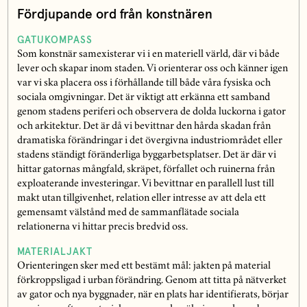
Fördjupande ord från konstnären
GATUKOMPASS
Som konstnär samexisterar vi i en materiell värld, där vi både
lever och skapar inom staden. Vi orienterar oss och känner igen
var vi ska placera oss i förhållande till både våra fysiska och
sociala omgivningar. Det är viktigt att erkänna ett samband
genom stadens periferi och observera de dolda luckorna i gator
och arkitektur. Det är då vi bevittnar den hårda skadan från
dramatiska förändringar i det övergivna industriområdet eller
stadens ständigt föränderliga byggarbetsplatser. Det är där vi
hittar gatornas mångfald, skräpet, förfallet och ruinerna från
exploaterande investeringar. Vi bevittnar en parallell lust till
makt utan tillgivenhet, relation eller intresse av att dela ett
gemensamt välstånd med de sammanflätade sociala
relationerna vi hittar precis bredvid oss.
MATERIALJAKT
Orienteringen sker med ett bestämt mål: jakten på material
förkroppsligad i urban förändring. Genom att titta på nätverket
av gator och nya byggnader, när en plats har identifierats, börjar