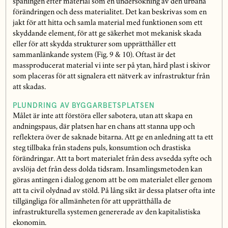
spaningen efter material som en undersökning av den urbana
förändringen och dess materialitet. Det kan beskrivas som en
jakt för att hitta och samla material med funktionen som ett
skyddande element, för att ge säkerhet mot mekanisk skada
eller för att skydda strukturer som upprätthåller ett
sammanlänkande system (Fig. 9 & 10). Oftast är det
massproducerat material vi inte ser på ytan, hård plast i skivor
som placeras för att signalera ett nätverk av infrastruktur från
att skadas.
PLUNDRING AV BYGGARBETSPLATSEN
Målet är inte att förstöra eller sabotera, utan att skapa en
andningspaus, där platsen har en chans att stanna upp och
reflektera över de saknade bitarna. Att ge en anledning att ta ett
steg tillbaka från stadens puls, konsumtion och drastiska
förändringar. Att ta bort materialet från dess avsedda syfte och
avslöja det från dess dolda tidsram. Insamlingsmetoden kan
göras antingen i dialog genom att be om materialet eller genom
att ta civil olydnad av stöld. På lång sikt är dessa platser ofta inte
tillgängliga för allmänheten för att upprätthålla de
infrastrukturella systemen genererade av den kapitalistiska
ekonomin.