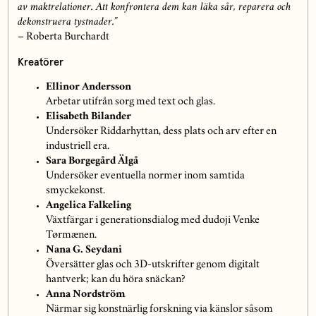
av maktrelationer. Att konfrontera dem kan läka sår, reparera och
dekonstruera tystnader.”
– Roberta Burchardt
Kreatörer
Ellinor Andersson
Arbetar utifrån sorg med text och glas.
Elisabeth Bilander
Undersöker Riddarhyttan, dess plats och arv efter en
industriell era.
Sara Borgegård Älgå
Undersöker eventuella normer inom samtida
smyckekonst.
Angelica Falkeling
Växtfärgar i generationsdialog med dudoji Venke
Tørmænen.
Nana G. Seydani
Översätter glas och 3D-utskrifter genom digitalt
hantverk; kan du höra snäckan?
Anna Nordström
Närmar sig konstnärlig forskning via känslor såsom