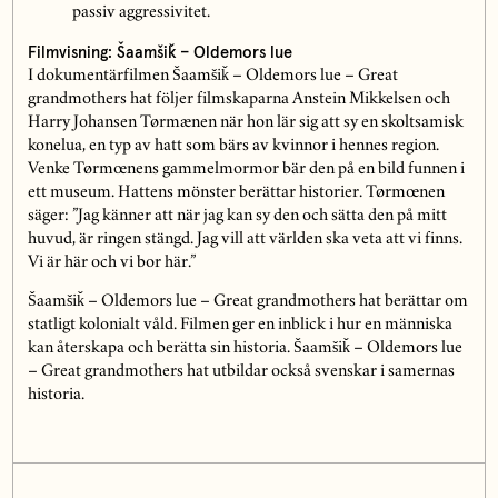
passiv aggressivitet.
Filmvisning: Šaamšiǩ – Oldemors lue
I dokumentärfilmen Šaamšiǩ – Oldemors lue – Great
grandmothers hat följer filmskaparna Anstein Mikkelsen och
Harry Johansen Tørmænen när hon lär sig att sy en skoltsamisk
konelua, en typ av hatt som bärs av kvinnor i hennes region.
Venke Tørmœnens gammelmormor bär den på en bild funnen i
ett museum. Hattens mönster berättar historier. Tørmœnen
säger: ”Jag känner att när jag kan sy den och sätta den på mitt
huvud, är ringen stängd. Jag vill att världen ska veta att vi finns.
Vi är här och vi bor här.”
Šaamšiǩ – Oldemors lue – Great grandmothers hat berättar om
statligt kolonialt våld. Filmen ger en inblick i hur en människa
kan återskapa och berätta sin historia. Šaamšiǩ – Oldemors lue
– Great grandmothers hat utbildar också svenskar i samernas
historia.