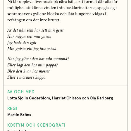
Ni får uppleva livemusik på nära håll, i ett format där alla får
möjlighet att känna vinden från basklarinetterna, spegla sig i
sopransaxens gyllene klocka och låta lungorna vidgas i
refrängen om det inre krutet.
Är det nån som har sett min geist
Har någon sett min gnista
Jag hade den igår
Min gnista vill jag inte mista
Har jag glömt den hos min mamma?
Eller lagt den hos min pappa?
Blev den kvar hos moster
Eller i mormors kappa
AV OCH MED
Lotta Sjölin Cederblom, Harriet Ohlsson och Ola Karlberg
REGI
Martin Bröns
KOSTYM OCH SCENOGRAFI