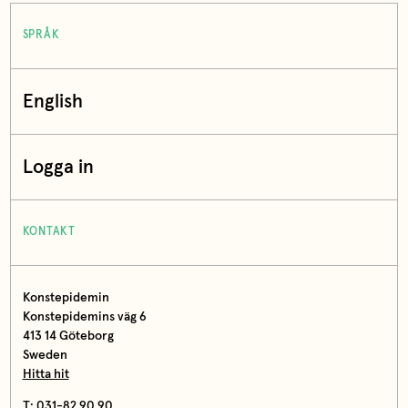
SPRÅK
English
Logga in
KONTAKT
Konstepidemin
Konstepidemins väg 6
413 14 Göteborg
Sweden
Hitta hit
T: 031-82 90 90