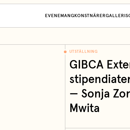
EVENEMANG
KONSTNÄRER
GALLERI
S
UTSTÄLLNING
GIBCA Ext
stipendiate
— Sonja Zo
Mwita