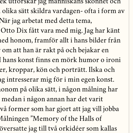
k utforskar jag människans skönhet och
olika sätt skildra vardagen- ofta i form av
 När jag arbetat med detta tema,
Otto Dix fått vara med mig. Jag har känt
med honom, framför allt i hans bilder från
r om att han är rakt på och bejakar en
 I hans konst finns en mörk humor o ironi
r, kroppar, kön och porträtt. Ilska och
ag intresserar mig för i min egen konst.
honom på olika sätt, i någon målning har
g medan i någon annan har det varit
vå former som har gjort att jag vill jobba
ålningen ”Memory of the Halls of
översatte jag till två orkidéer som kallas