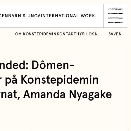
CEN
BARN & UNGA
INTERNATIONAL WORK
OM KONSTEPIDEMIN
KONTAKT
HYR LOKAL
SV
/
EN
ended: Dômen-
r på Konstepidemin
rnat, Amanda Nyagake