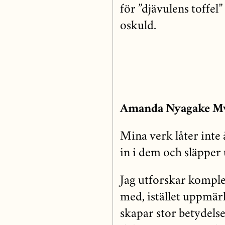
för ”djävulens toffel
oskuld.
Amanda Nyagake M
Mina verk låter inte
in i dem och släpper
Jag utforskar komple
med, istället uppmä
skapar stor betydels