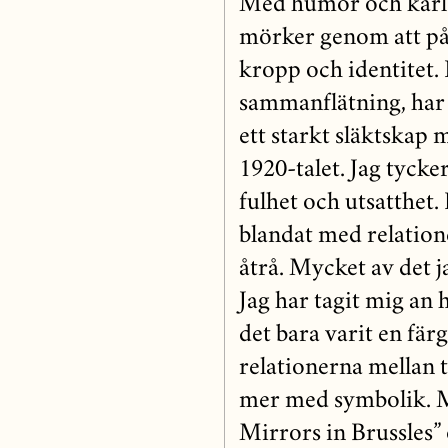
Med humor och kärle
mörker genom att på 
kropp och identitet.
sammanflätning, har 
ett starkt släktskap 
1920-talet. Jag tycke
fulhet och utsatthet.
blandat med relatione
åtrå. Mycket av det j
Jag har tagit mig an 
det bara varit en fär
relationerna mellan t
mer med symbolik. M
Mirrors in Brussles” 