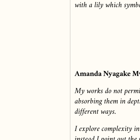
with a lily which symb
Amanda Nyagake M
My works do not permit
absorbing them in dept
different ways.
I explore complexity in
instead I point out th