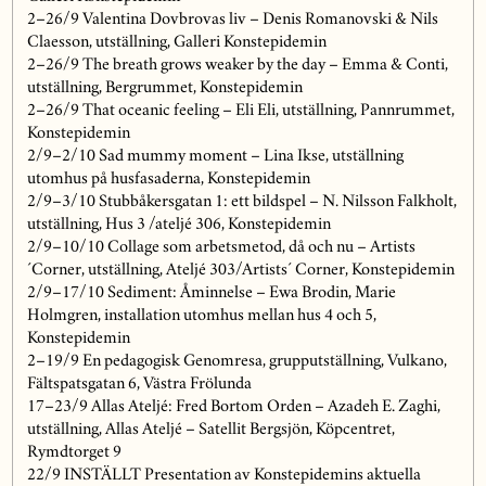
2–26/9 Valentina Dovbrovas liv – Denis Romanovski & Nils
Claesson, utställning, Galleri Konstepidemin
2–26/9 The breath grows weaker by the day – Emma & Conti,
utställning, Bergrummet, Konstepidemin
2–26/9 That oceanic feeling – Eli Eli, utställning, Pannrummet,
Konstepidemin
2/9–2/10 Sad mummy moment – Lina Ikse, utställning
utomhus på husfasaderna, Konstepidemin
2/9–3/10 Stubbåkersgatan 1: ett bildspel – N. Nilsson Falkholt,
utställning, Hus 3 /ateljé 306, Konstepidemin
2/9–10/10 Collage som arbetsmetod, då och nu – Artists
´Corner, utställning, Ateljé 303/Artists´ Corner, Konstepidemin
2/9–17/10 Sediment: Åminnelse – Ewa Brodin, Marie
Holmgren, installation utomhus mellan hus 4 och 5,
Konstepidemin
2­–19/9 En pedagogisk Genomresa, grupputställning, Vulkano,
Fältspatsgatan 6, Västra Frölunda
17–23/9 Allas Ateljé: Fred Bortom Orden – Azadeh E. Zaghi,
utställning, Allas Ateljé – Satellit Bergsjön, Köpcentret,
Rymdtorget 9
22/9 INSTÄLLT Presentation av Konstepidemins aktuella