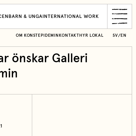
CEN
BARN & UNGA
INTERNATIONAL WORK
OM KONSTEPIDEMIN
KONTAKT
HYR LOKAL
SV
/
EN
r önskar Galleri
min
1