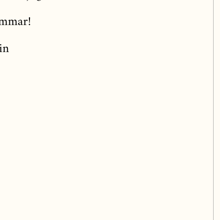
sommar!
in