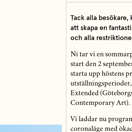
Tack alla besökare, 
att skapa en fantast
och alla restriktione
Ni tar vi en sommarp
start den 2 septembe
starta upp höstens 
utställningsperioder
Extended (Göteborgs 
Contemporary Art).
Vi laddar nu program
coronaläge med ökade