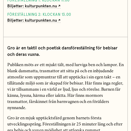
FÖRESTÄLLNING 1: KLOCKAN 11.00
Biljetter: kulturpunkten.nu
FÖRESTÄLLNING 2: KLOCKAN 13.00
Biljetter: kulturpunkten.nu
Gro är en taktil och poetisk dansföreställning för bebisar
och deras vuxna.
Publiken möts av ett mjukt tält, med lurviga ben och lampor. En
blank dansmatta, trasmattor att sitta på och en inbjudande
atmosfär som uppmuntrar till att upptäcka i sin egen takt – en
tillåtande miljö som är skapad för bebisar. Här finns inga regler,
vi är tillsammans i en värld av ljud, ljus och rörelse. Barnen får
känna, lyssna, härma eller iaktta. Här finns mormors
trasmattor, fårskinnet från barnvagnen och en förälders
nynnande.
Gro är en mjuk upptäcktsfärd genom barnets första
utvecklingssprång. Föreställningen är 25 minuter lång och efter
ges bebis och vuxen möjlighet att utforska rummet