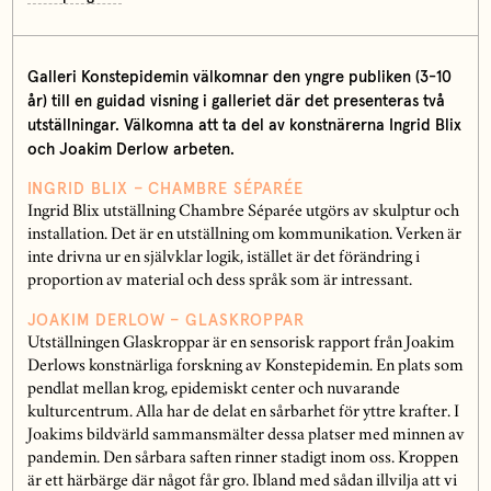
Galleri Konstepidemin välkomnar den yngre publiken (3-10
år) till en guidad visning i galleriet där det presenteras två
utställningar. Välkomna att ta del av konstnärerna Ingrid Blix
och Joakim Derlow arbeten.
INGRID BLIX – CHAMBRE SÉPARÉE
Ingrid Blix utställning Chambre Séparée utgörs av skulptur och
installation. Det är en utställning om kommunikation. Verken är
inte drivna ur en självklar logik, istället är det förändring i
proportion av material och dess språk som är intressant.
JOAKIM DERLOW – GLASKROPPAR
Utställningen Glaskroppar är en sensorisk rapport från Joakim
Derlows konstnärliga forskning av Konstepidemin. En plats som
pendlat mellan krog, epidemiskt center och nuvarande
kulturcentrum. Alla har de delat en sårbarhet för yttre krafter. I
Joakims bildvärld sammansmälter dessa platser med minnen av
pandemin. Den sårbara saften rinner stadigt inom oss. Kroppen
är ett härbärge där något får gro. Ibland med sådan illvilja att vi