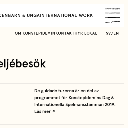
CEN
BARN & UNGA
INTERNATIONAL WORK
OM KONSTEPIDEMIN
KONTAKT
HYR LOKAL
SV
/
EN
eljébesök
De guidade turerna är en del av
programmet för Konstepidemins Dag &
Internationella Spelmansstämman 2019.
Läs mer