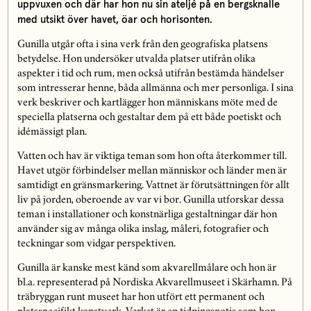
uppvuxen och där har hon nu sin ateljé på en bergsknalle
med utsikt över havet, öar och horisonten.
Gunilla utgår ofta i sina verk från den geografiska platsens
betydelse. Hon undersöker utvalda platser utifrån olika
aspekter i tid och rum, men också utifrån bestämda händelser
som intresserar henne, båda allmänna och mer personliga. I sina
verk beskriver och kartlägger hon människans möte med de
speciella platserna och gestaltar dem på ett både poetiskt och
idémässigt plan.
Vatten och hav är viktiga teman som hon ofta återkommer till.
Havet utgör förbindelser mellan människor och länder men är
samtidigt en gränsmarkering. Vattnet är förutsättningen för allt
liv på jorden, oberoende av var vi bor. Gunilla utforskar dessa
teman i installationer och konstnärliga gestaltningar där hon
använder sig av många olika inslag, måleri, fotografier och
teckningar som vidgar perspektiven.
Gunilla är kanske mest känd som akvarellmålare och hon är
bl.a. representerad på Nordiska Akvarellmuseet i Skärhamn. På
träbryggan runt museet har hon utfört ett permanent och