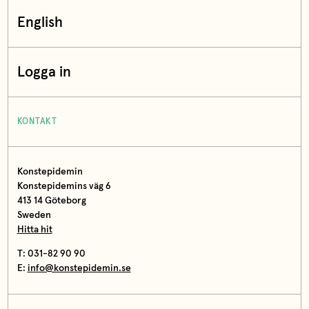
English
Logga in
KONTAKT
Konstepidemin
Konstepidemins väg 6
413 14 Göteborg
Sweden
Hitta hit
T: 031-82 90 90
E:
info@konstepidemin.se