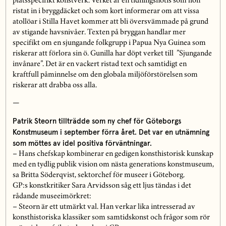
platsspecifikt konstverk. Verket är en tidningsnotis som hon
ristat in i bryggdäcket och som kort informerar om att vissa
atollöar i Stilla Havet kommer att bli översvämmade på grund
av stigande havsnivåer. Texten på bryggan handlar mer
specifikt om en sjungande folkgrupp i Papua Nya Guinea som
riskerar att förlora sin ö. Gunilla har döpt verket till ”Sjungande
invånare”. Det är en vackert ristad text och samtidigt en
kraftfull påminnelse om den globala miljöförstörelsen som
riskerar att drabba oss alla.
—
Patrik Steorn tillträdde som ny chef för Göteborgs
Konstmuseum i september förra året. Det var en utnämning
som möttes av idel positiva förväntningar.
– Hans chefskap kombinerar en gedigen konsthistorisk kunskap
med en tydlig publik vision om nästa generations konstmuseum,
sa Britta Söderqvist, sektorchef för museer i Göteborg.
GP:s konstkritiker Sara Arvidsson såg ett ljus tändas i det
rådande museeimörkret:
– Steorn är ett utmärkt val. Han verkar lika intresserad av
konsthistoriska klassiker som samtidskonst och frågor som rör