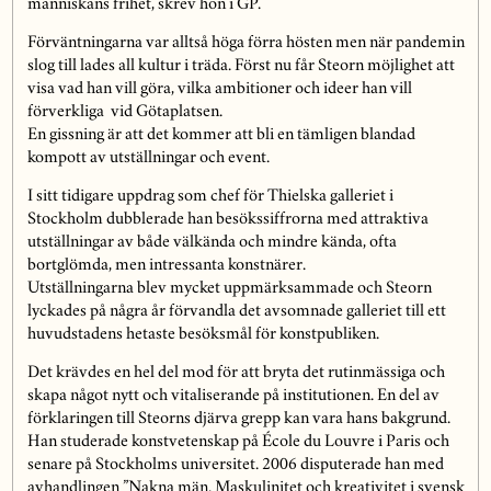
människans frihet, skrev hon i GP.
Förväntningarna var alltså höga förra hösten men när pandemin
slog till lades all kultur i träda. Först nu får Steorn möjlighet att
visa vad han vill göra, vilka ambitioner och ideer han vill
förverkliga vid Götaplatsen.
En gissning är att det kommer att bli en tämligen blandad
kompott av utställningar och event.
I sitt tidigare uppdrag som chef för Thielska galleriet i
Stockholm dubblerade han besökssiffrorna med attraktiva
utställningar av både välkända och mindre kända, ofta
bortglömda, men intressanta konstnärer.
Utställningarna blev mycket uppmärksammade och Steorn
lyckades på några år förvandla det avsomnade galleriet till ett
huvudstadens hetaste besöksmål för konstpubliken.
Det krävdes en hel del mod för att bryta det rutinmässiga och
skapa något nytt och vitaliserande på institutionen. En del av
förklaringen till Steorns djärva grepp kan vara hans bakgrund.
Han studerade konstvetenskap på École du Louvre i Paris och
senare på Stockholms universitet. 2006 disputerade han med
avhandlingen ”Nakna män. Maskulinitet och kreativitet i svensk