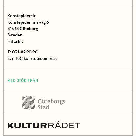
Konstepidemin
Konstepidemins väg 6
413 14 Göteborg
Sweden
Hitta hit
T: 031-82 90 90
E:
info@konstepidemin.se
MED STÖD FRÅN