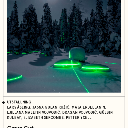
UTSTÄLLNING
LARS ÅSLING, JASNA GULAN RUŽIĆ, MAJA ERDELJANIN,
LJILJANA MALETIN VOJVODIĆ, DRAGAN VOJVODIĆ, GÜLBIN
KULBAY, ELIZABETH SERCOMBE, PETTER YXELL