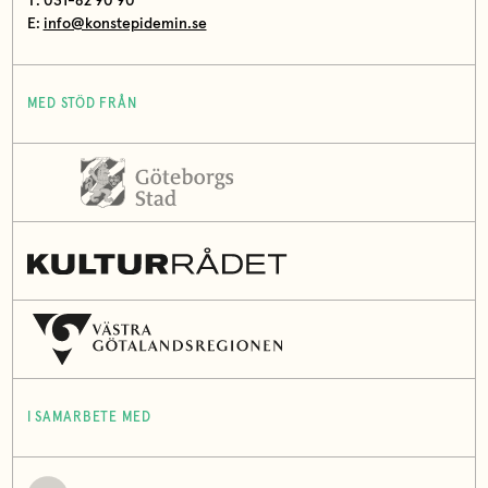
T: 031-82 90 90
E:
info@konstepidemin.se
MED STÖD FRÅN
I SAMARBETE MED