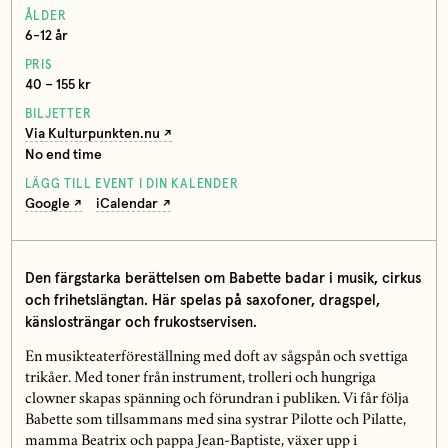
ÅLDER
6-12 år
PRIS
40 – 155 kr
BILJETTER
Via Kulturpunkten.nu
No end time
LÄGG TILL EVENT I DIN KALENDER
Google
iCalendar
Den färgstarka berättelsen om Babette badar i musik, cirkus
och frihetslängtan. Här spelas på saxofoner, dragspel,
känslosträngar och frukostservisen.
En musikteaterföreställning med doft av sågspån och svettiga
trikåer. Med toner från instrument, trolleri och hungriga
clowner skapas spänning och förundran i publiken. Vi får följa
Babette som tillsammans med sina systrar Pilotte och Pilatte,
mamma Beatrix och pappa Jean-Baptiste, växer upp i