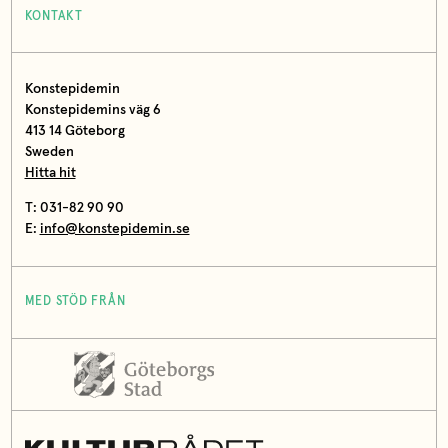
KONTAKT
Konstepidemin
Konstepidemins väg 6
413 14 Göteborg
Sweden
Hitta hit
T: 031-82 90 90
E:
info@konstepidemin.se
MED STÖD FRÅN