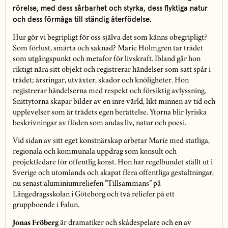
rörelse, med dess sårbarhet och styrka, dess flyktiga natur
och dess förmåga till ständig återfödelse.
Hur gör vi begripligt för oss själva det som känns obegripligt?
Som förlust, smärta och saknad? Marie Holmgren tar trädet
som utgångspunkt och metafor för livskraft. Ibland går hon
riktigt nära sitt objekt och registrerar händelser som satt spår i
trädet; årsringar, utväxter, skador och knöligheter. Hon
registrerar händelserna med respekt och försiktig avlyssning.
Snittytorna skapar bilder av en inre värld, likt minnen av tid och
upplevelser som är trädets egen berättelse. Ytorna blir lyriska
beskrivningar av flöden som andas liv, natur och poesi.
Vid sidan av sitt eget konstnärskap arbetar Marie med statliga,
regionala och kommunala uppdrag som konsult och
projektledare för offentlig konst. Hon har regelbundet ställt ut i
Sverige och utomlands och skapat flera offentliga gestaltningar,
nu senast aluminiumreliefen ”Tillsammans” på
Långedragsskolan i Göteborg och två reliefer på ett
gruppboende i Falun.
Jonas Fröberg
är dramatiker och skådespelare och en av