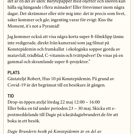
det är en del av idén: Barytepapper med öljetter och snören kan
hålla sig hängande i flera månader! Eller försvinner inom några
dagar. Det skrämmer eller stör mig inte: det är precis som livet,
saker kommer och går, ingenting varar för evigt: Kiss the
Moment, it’s not a Pyramid!
Jag kommer också att visa några korta super 8-filmklipp (ännu
inte redigerade, direkt från kameran) som jag filmat på
Konstepidemin och framkallat i ekologiska soppor gjorda av
matavfall, trädblad, C-vitamin och tvättpulver! De visas på en
gammal och skramlande super 8-projektor.”
PLATS
Gästateljé Robert, Hus 10 på Konstepidemin. På grund av
Covid-19 är det begränsat till en besökare åt gången.
TID
Drop-in öppen ateljé lördag 22 maj 12:00 – 16:00
Eller boka en tid under perioden 23 – 30 maj. Skicka ett e-
postmeddelande till Dagie på icke@dagiebrundert.de för att
boka in ett besök.
Dagie Brunderts besök på Konstepidemin är en del av