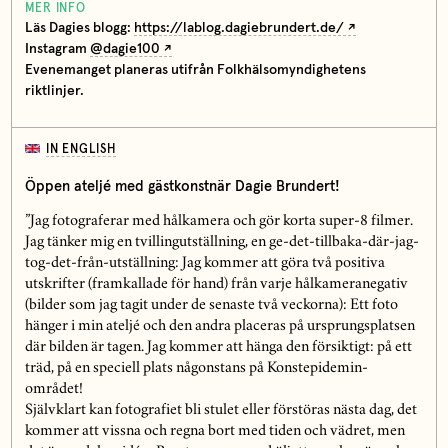
MER INFO
Läs Dagies blogg:
https://lablog.dagiebrundert.de/
Instagram
@dagie100
Evenemanget planeras utifrån Folkhälsomyndighetens
riktlinjer.
IN ENGLISH
Öppen ateljé med gästkonstnär Dagie Brundert!
”Jag fotograferar med hålkamera och gör korta super-8 filmer.
Jag tänker mig en tvillingutställning, en ge-det-tillbaka-där-jag-
tog-det-från-utställning: Jag kommer att göra två positiva
utskrifter (framkallade för hand) från varje hålkameranegativ
(bilder som jag tagit under de senaste två veckorna): Ett foto
hänger i min ateljé och den andra placeras på ursprungsplatsen
där bilden är tagen. Jag kommer att hänga den försiktigt: på ett
träd, på en speciell plats någonstans på Konstepidemin-
området!
Självklart kan fotografiet bli stulet eller förstöras nästa dag, det
kommer att vissna och regna bort med tiden och vädret, men