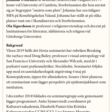
Johanna Willenfelt
är konstnär, doktorerade i augusti 2019 i
konst vid University of Cumbria, Storbritannien där hon använt
sig av begreppet ”smärta som plats”. Johanna har sen tidigare
MFA på Konsthögskolan Valand. Johanna har ställt ut på olika
platser runt om i Skandinavien och Storbritannien.
Ola Sigurdsson
är professor i religionsvetenskap och docent på
Institutionen för litteratur, idéhistoria och religion vid
Göteborgs Universitet.
Bakgrund
Våren 2019 hölls det första seminariet har rubriken Breaking
the surface med Doug Bailey, professor i visual antropology vid
San Francisco University och Alexander Wilczek, med.dr i
psykiatri samt psykoanalytiker, Stockholm. Seminariet följdes
upp med en samtidarkeologisk utgrävning 4 maj på
Konstepidemin, öppen för allmänheten. Senare i höst planeras
ett seminarium som lägger perspektiv på epidemisjukhuset som
institution.
I december 2018 bildades en seminariegrupp som gemensamt
lägger programmet: Anita Synnevstedt coordinator på
Kulturarvsakademin, Elisabeth Puntzi från Kritiska