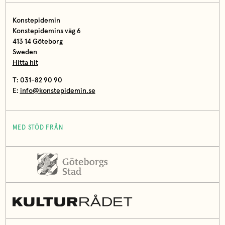
Konstepidemin
Konstepidemins väg 6
413 14 Göteborg
Sweden
Hitta hit
T: 031-82 90 90
E:
info@konstepidemin.se
MED STÖD FRÅN