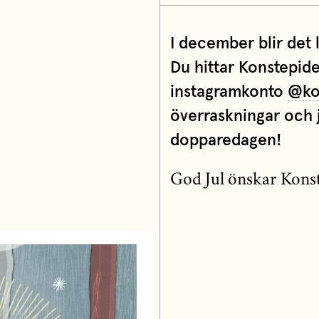
I december blir det l
Du hittar Konstepide
instagramkonto
@ko
överraskningar och j
dopparedagen!
God Jul önskar Kons