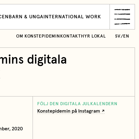
CEN
BARN & UNGA
INTERNATIONAL WORK
OM KONSTEPIDEMIN
KONTAKT
HYR LOKAL
SV
/
EN
ins digitala
!
FÖLJ DEN DIGITALA JULKALENDERN
Konstepidemin på Instagram
mber, 2020