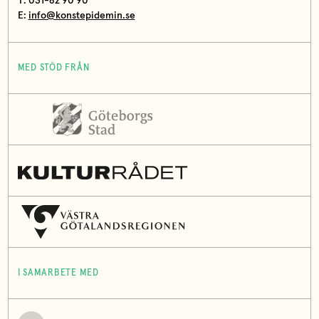
T: 031-82 90 90
E:
info@konstepidemin.se
MED STÖD FRÅN
I SAMARBETE MED