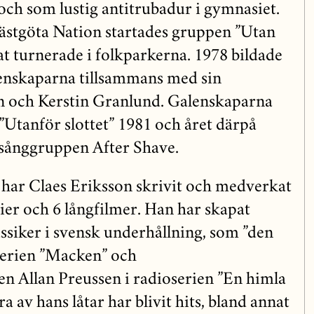
och som lustig antitrubadur i gymnasiet.
ästgöta Nation startades gruppen ”Utan
at turnerade i folkparkerna. 1978 bildade
nskaparna tillsammans med sin
n och Kerstin Granlund. Galenskaparna
 ”Utanför slottet” 1981 och året därpå
 sånggruppen After Shave.
har Claes Eriksson skrivit och medverkat
ier och 6 långfilmer. Han har skapat
assiker i svensk underhållning, som ”den
serien ”Macken” och
 Allan Preussen i radioserien ”En himla
 av hans låtar har blivit hits, bland annat