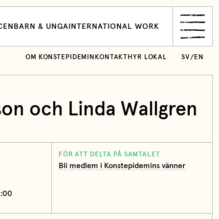
CEN
BARN & UNGA
INTERNATIONAL WORK
OM KONSTEPIDEMIN
KONTAKT
HYR LOKAL
SV
/
EN
son och Linda Wallgren
FÖR ATT DELTA PÅ SAMTALET
Bli medlem i Konstepidemins vänner
1:00