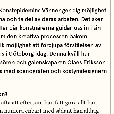
 Konstepidemins Vänner ger dig möjlighet
rna och ta del av deras arbeten. Det sker
far där konstnärerna guidar oss in i sin
om den kreativa processen bakom
ik möjlighet att fördjupa förståelsen av
s i Göteborg idag. Denna kväll har
ssören och galenskaparen Claes Eriksson
ns med scenografen och kostymdesignern
on?
ofta att eftersom han fått göra allt han
an numera enbart med sådant han aldrig