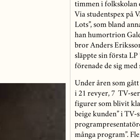
timmen i folkskolan 
Via studentspex på V
Lots”, som bland ann
han humortrion Gale
bror Anders Eriksso
släppte sin första LP
förenade de sig med
Under åren som gått 
i 21 revyer, 7 TV-ser
figurer som blivit kl
beige kunden” i TV-
programpresentatören
många program”. Flera