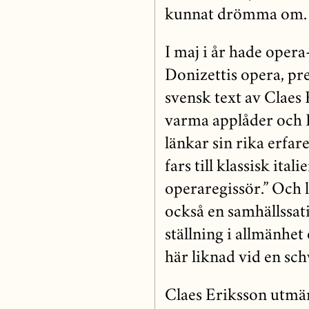
kunnat drömma om. T
I maj i år hade oper
Donizettis opera, p
svensk text av Clae
varma applåder och 
länkar sin rika erfa
fars till klassisk it
operaregissör.” Och 
också en samhällssat
ställning i allmänhe
här liknad vid en schw
Claes Eriksson utmär