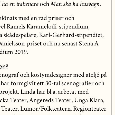
l ha en italienare
och
Man ska ha husvagn
.
elönats med en rad priser och
ovel Ramels Karamelodi-stipendium,
 skådespelare, Karl-Gerhard-stipendiet,
Danielsson-priset och nu senast Stena A
ndium 2019.
en?
enograf och kostymdesigner med ateljé på
ar formgivit ett 30-tal scenografier och
sprojekt. Linda har bl.a. arbetat med
cka Teater, Angereds Teater, Unga Klara,
Teater, Lumor/Folkteatern, Regionteater