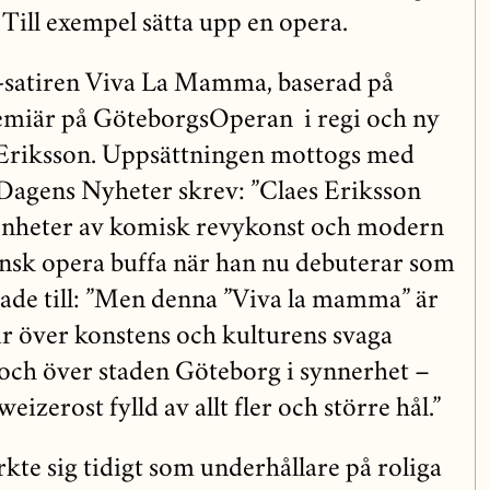
ill exempel sätta upp en opera.
a-satiren Viva La Mamma, baserad på
remiär på GöteborgsOperan i regi och ny
s Eriksson. Uppsättningen mottogs med
Dagens Nyheter skrev: ”Claes Eriksson
renheter av komisk revykonst och modern
aliensk opera buffa när han nu debuterar som
lade till: ”Men denna ”Viva la mamma” är
ir över konstens och kulturens svaga
t och över staden Göteborg i synnerhet –
eizerost fylld av allt fler och större hål.”
kte sig tidigt som underhållare på roliga