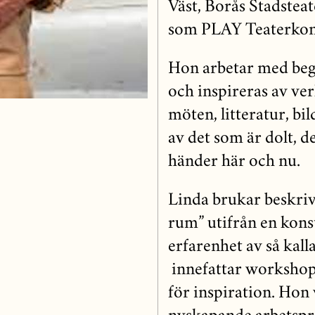
Väst, Borås Stadstea
som PLAY Teaterkon
Hon arbetar med begr
och inspireras av ve
möten, litteratur, bi
av det som är dolt, d
händer här och nu.
Linda brukar beskriv
rum” utifrån en konst
erfarenhet av så kal
innefattar workshops
för inspiration. Hon 