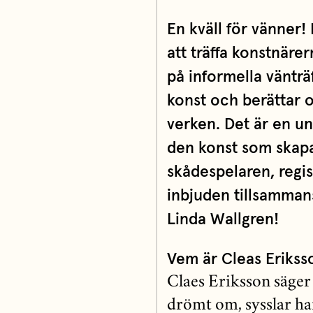
En kväll för vänner!
att träffa konstnäre
på informella vänträf
konst och berättar 
verken. Det är en un
den konst som skapa
skådespelaren, regi
inbjuden tillsamma
Linda Wallgren!
Vem är Cleas Erikss
Claes Eriksson säger 
drömt om, sysslar h