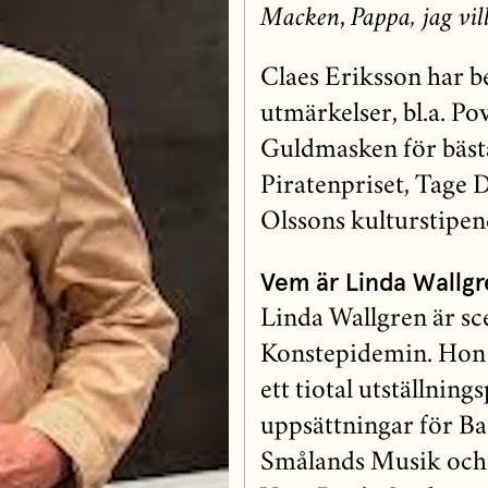
Macken
,
Pappa, jag vil
Claes Eriksson har b
utmärkelser, bl.a. P
Guldmasken för bästa
Piratenpriset, Tage 
Olssons kulturstipe
Vem är Linda Wallgr
Linda Wallgren är sc
Konstepidemin. Hon h
ett tiotal utställning
uppsättningar för Ba
Smålands Musik och 