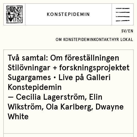
KONSTEPIDEMIN
SV
/
EN
OM KONSTEPIDEMIN
KONTAKT
HYR LOKAL
Två samtal: Om föreställningen
Stilövningar + forskningsprojektet
Sugargames • Live på Galleri
Konstepidemin
—
Cecilia Lagerström
,
Elin
Wikström
,
Ola Karlberg
, Dwayne
White