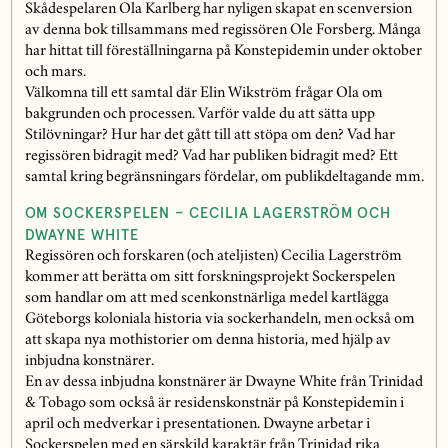
Skådespelaren Ola Karlberg har nyligen skapat en scenversion
av denna bok tillsammans med regissören Ole Forsberg. Många
har hittat till föreställningarna på Konstepidemin under oktober
och mars.
Välkomna till ett samtal där Elin Wikström frågar Ola om
bakgrunden och processen. Varför valde du att sätta upp
Stilövningar? Hur har det gått till att stöpa om den? Vad har
regissören bidragit med? Vad har publiken bidragit med? Ett
samtal kring begränsningars fördelar, om publikdeltagande mm.
OM SOCKERSPELEN – CECILIA LAGERSTRÖM OCH
DWAYNE WHITE
Regissören och forskaren (och ateljisten) Cecilia Lagerström
kommer att berätta om sitt forskningsprojekt Sockerspelen
som handlar om att med scenkonstnärliga medel kartlägga
Göteborgs koloniala historia via sockerhandeln, men också om
att skapa nya mothistorier om denna historia, med hjälp av
inbjudna konstnärer.
En av dessa inbjudna konstnärer är Dwayne White från Trinidad
& Tobago som också är residenskonstnär på Konstepidemin i
april och medverkar i presentationen. Dwayne arbetar i
Sockerspelen med en särskild karaktär från Trinidad rika