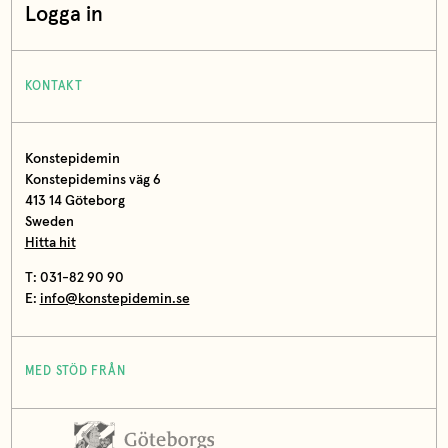
Logga in
KONTAKT
Konstepidemin
Konstepidemins väg 6
413 14 Göteborg
Sweden
Hitta hit
T: 031-82 90 90
E:
info@konstepidemin.se
MED STÖD FRÅN