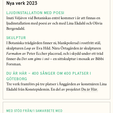
Nya verk 2023
LJUDINSTALLATION MED POESI
Inuti
Voljären
vid Botaniskas entré kommer i år att finnas en
ljudinstallation med poesi av och med Lina Ekdahl och Olivia
Bergendahl.
SKULPTUR
I Botaniska trädgården finner ni, blankpolerad i rostfritt stål,
skulpturen
Loop
av Eva Hild. Nära Örtagården är skulpturen
Farmakon
av Peter Eccher placerad, och i skydd under ett träd
finner du
Det som göms i snö
– en sittskulptur i mosaik av Bibbi
Forsman.
DU ÄR HÄR – 400 SÅNGER OM 400 PLATSER I
GÖTEBORG
Tre verk framförs på tre platser i Änggården av konstnären Lina
Ekdahl från Konstepidemin. En del av projektet
Du är Här.
MED STÖD FRÅN/I SAMARBETE MED