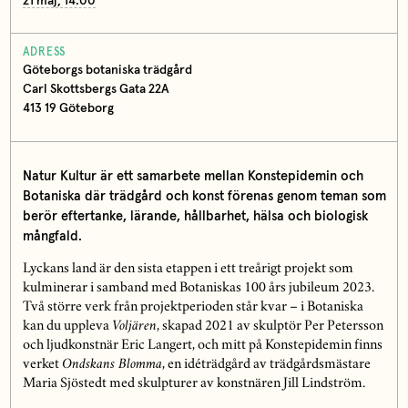
21 maj, 14.00
ADRESS
Göteborgs botaniska trädgård
Carl Skottsbergs Gata 22A
413 19 Göteborg
Natur Kultur är ett samarbete mellan Konstepidemin och
Botaniska där trädgård och konst förenas genom teman som
berör eftertanke, lärande, hållbarhet, hälsa och biologisk
mångfald.
Lyckans land är den sista etappen i ett treårigt projekt som
kulminerar i samband med Botaniskas 100 års jubileum 2023.
Två större verk från projektperioden står kvar – i Botaniska
kan du uppleva
Voljären
, skapad 2021 av skulptör Per Petersson
och ljudkonstnär Eric Langert, och mitt på Konstepidemin finns
verket
Ondskans Blomma
, en idéträdgård av trädgårdsmästare
Maria Sjöstedt med skulpturer av konstnären Jill Lindström.