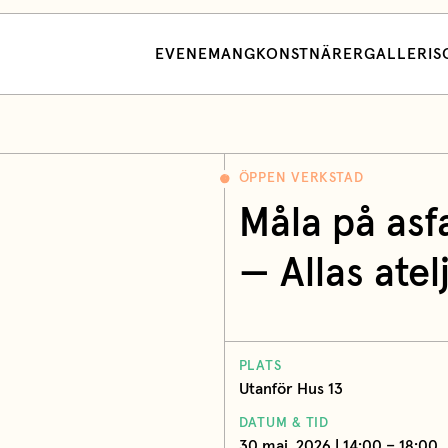
EVENEMANG
KONSTNÄRER
GALLERI
S
ÖPPEN VERKSTAD
Måla på asf
— Allas atel
PLATS
Utanför Hus 13
DATUM & TID
30 maj, 2026 | 14:00 – 18:00