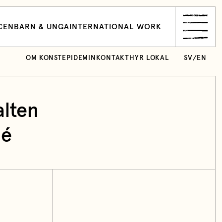
CEN
BARN & UNGA
INTERNATIONAL WORK
OM KONSTEPIDEMIN
KONTAKT
HYR LOKAL
SV
/
EN
alten
jé