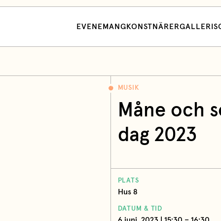
EVENEMANG
KONSTNÄRER
GALLERI
S
MUSIK
Måne och s
dag 2023
PLATS
Hus 8
DATUM & TID
6 juni, 2023 | 15:30 – 16:30