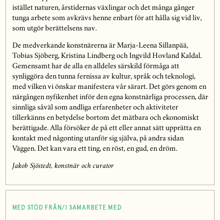
istället naturen, årstidernas växlingar och det många gånger
tunga arbete som avkrävs henne enbart för att hålla sig vid liv,
som utgör berättelsens nav.
De medverkande konstnärerna är Marja-Leena Sillanpää,
Tobias Sjöberg, Kristina Lindberg och Ingvild Hovland Kaldal.
Gemensamt har de alla en alldeles särskild förmåga att
synliggöra den tunna fernissa av kultur, språk och teknologi,
med vilken vi önskar manifestera vår särart. Det görs genom en
närgången nyfikenhet inför den egna konstnärliga processen, där
sinnliga såväl som andliga erfarenheter och aktiviteter
tillerkänns en betydelse bortom det mätbara och ekonomiskt
berättigade. Alla försöker de på ett eller annat sätt upprätta en
kontakt med någonting utanför sig själva, på andra sidan
Väggen. Det kan vara ett ting, en röst, en gud, en dröm.
Jakob Sjöstedt, konstnär och curator
MED STÖD FRÅN/I SAMARBETE MED