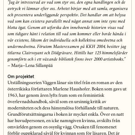
”Jag är intresserad av vad som styr oss, den egna handlingen och de
avtryck vi lämnar efter oss. Arbetet börjar med att samla, organisera
och presentera underliggande perspektiv. Det handlar om att belysa
vad som kan existera parallellt med något annat som inte syns med
blotta ögat. Genom att utforska den inneboende historien visas vad
som tidigare hänt i relation till vad som kommer eller borde hända i
vår existens, liksom det individuella och kollektiva omedvetna och
undermedvetna. Förutom Masterexamen på KKH 2004, besitter jag
titlarna Clairvoyant och Dödgrävare. Hittills har 125 himmelsfärder
genomförts och i ett växande bibliotek finns över 2000 artistsbooks.”
– Marja–Lena Sillanpää
Om projektet
Utställningsserien Väggen lånar sin titel från en roman av den
österrikiska författaren Marlene Haushofer. Boken som gavs ut
1963, har genom åren lyfts fram som en feministisk
överlevnadshandbok, såväl som en ursinnig kritik av
moderniteten och dess hänsynslösa förhållande till naturen.
Grundförutsättningarna i boken är mycket enkla. Över en natt
har huvudpersonen, en icke namngiven kvinna, avskilts från
omvärlden genom en osynlig vägg. Orsaken till fenomenet
förblir ouppklarad såväl för kvinnan som för läsaren. Det är