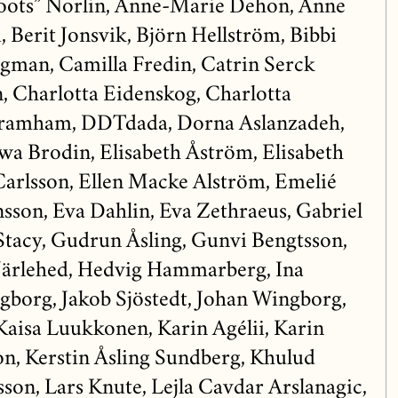
Roots” Norlin, Anne-Marie Dehon, Anne
 Berit Jonsvik, Björn Hellström, Bibbi
gman, Camilla Fredin, Catrin Serck
, Charlotta Eidenskog, Charlotta
Bramham, DDTdada, Dorna Aslanzadeh,
a Brodin, Elisabeth Åström, Elisabeth
 Carlsson, Ellen Macke Alström, Emelié
nsson, Eva Dahlin, Eva Zethraeus, Gabriel
tacy, Gudrun Åsling, Gunvi Bengtsson,
Järlehed, Hedvig Hammarberg, Ina
ngborg, Jakob Sjöstedt, Johan Wingborg,
Kaisa Luukkonen, Karin Agélii, Karin
son, Kerstin Åsling Sundberg, Khulud
sson, Lars Knute, Lejla Cavdar Arslanagic,