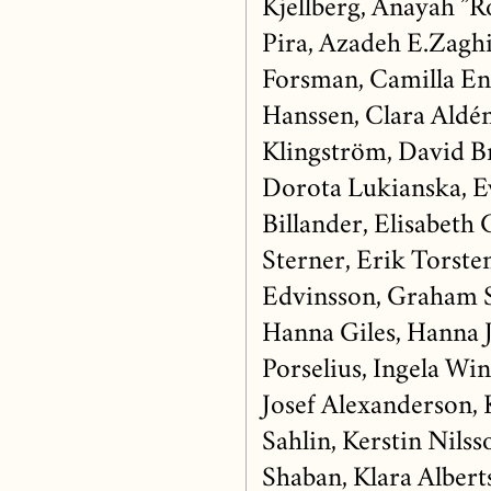
Kjellberg, Anayah ”
Pira, Azadeh E.Zaghi,
Forsman, Camilla En
Hanssen, Clara Aldén
Klingström, David 
Dorota Lukianska, Ew
Billander, Elisabeth
Sterner, Erik Torste
Edvinsson, Graham S
Hanna Giles, Hanna 
Porselius, Ingela Wi
Josef Alexanderson, 
Sahlin, Kerstin Nils
Shaban, Klara Albert