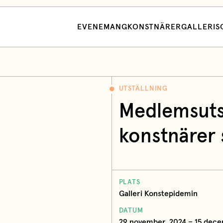
EVENEMANG
KONSTNÄRER
GALLERI
S
UTSTÄLLNING
Medlemsutst
konstnärer 
PLATS
Galleri Konstepidemin
DATUM
29 november, 2024 – 15 dece