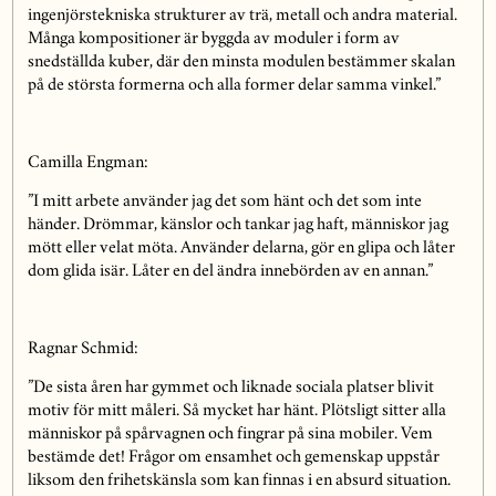
ingenjörstekniska strukturer av tr
ä, metall och andra
material.
Många kompositioner är byggda av moduler i form av
snedställda kuber, där den minsta modulen bestämmer skalan
på de största formerna och alla former delar samma vinkel.”
Camilla Engman
:
”I mitt arbete använder jag det som hänt och det som inte
händer. Drömmar, känslor och tankar jag haft, människor jag
mött eller velat möta. Använder delarna, gör en glipa och låter
dom glida isär. Låter en del ändra innebörden av en annan.”
Ra
gnar Schmid
:
”De sista åren har gymmet och liknade sociala platser blivit
motiv för mitt måleri. Så mycket har hänt. Plötsligt sitter alla
människor på spårvagnen och fingrar på sina mobiler. Vem
bestämde det! Frågor om ensamhet och gemenskap uppstår
liksom den frihetskänsla som kan finnas i en absurd situation.