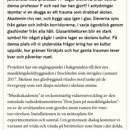
denna professor P och vad har han gjort? I antydningar
skymtar vi en skugga av ett trauma som drabbat skolan.
Akademin rivs ner, och byggs upp igen i glas. Eleverna syns
från gatan och inifrån korridorerna, i varje ögonblick genom
glasfönster från alla håll. Glasarkitekturen blir en stark
symbol för något pågår i undre lager av skolans kultur. På
denna plats vill vi undersöka frågor kring hur en kultur
uppstår, hur gränser förskjuts och hur gamla trauman lever
kvar och påverkar nuet.
Projektet har sin utgångspunkt i bakgrunden till den nya
musikhögskolebyggnaden i Stockholm som invigdes i januari
2017. Skolans nya glasbyggnad ritades med tanke på de
övergrepp som satt djupa märken i skolans minne.
”Musikakademin” är en konstnärlig vidareutveckling av den
omtalade radiodokumentären ”Don Juan på musikhögskolan”-
en av de avslöjanden som gjordes inom ramen för #me-
too rörelsen. Installationen är en mötesplats för
experimentation och samtal. I en gemensam dialog kommer vi
varsamt att vrida och vända på berättelser som finns i det dolda.