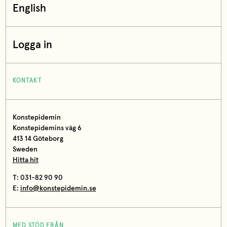
English
Logga in
KONTAKT
Konstepidemin
Konstepidemins väg 6
413 14 Göteborg
Sweden
Hitta hit
T: 031-82 90 90
E:
info@konstepidemin.se
MED STÖD FRÅN