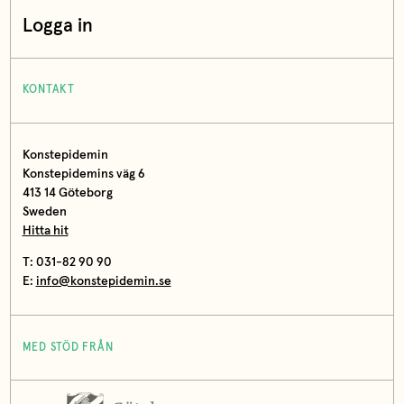
Logga in
KONTAKT
Konstepidemin
Konstepidemins väg 6
413 14 Göteborg
Sweden
Hitta hit
T: 031-82 90 90
E:
info@konstepidemin.se
MED STÖD FRÅN