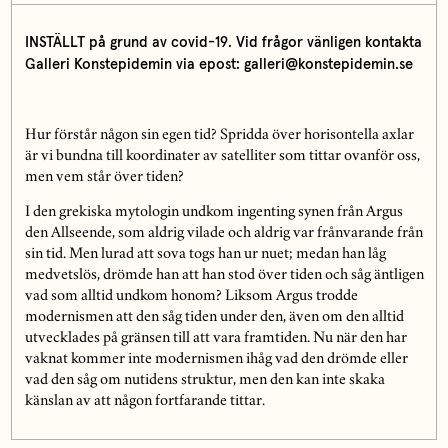
INSTÄLLT på grund av covid-19. Vid frågor vänligen kontakta
Galleri Konstepidemin via epost: galleri@konstepidemin.se
Hur förstår någon sin egen tid?
Spridda över horisontella axlar
är vi bundna till koordinater av satelliter som tittar ovanför oss,
men vem står över tiden?
I den grekiska mytologin undkom ingenting synen från Argus
den Allseende, som aldrig vilade och aldrig var frånvarande från
sin tid. Men lurad att sova togs han ur nuet; medan han låg
medvetslös, drömde han att han stod över tiden och såg äntligen
vad som alltid undkom honom? Liksom Argus trodde
modernismen att den såg tiden under den, även om den alltid
utvecklades på gränsen till att vara framtiden. Nu när den har
vaknat kommer inte modernismen ihåg vad den drömde eller
vad den såg om nutidens struktur, men den kan inte skaka
känslan av att någon fortfarande tittar.