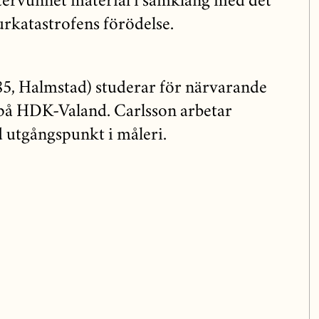
tervunnet material i samklang med det
urkatastrofens förödelse.
85, Halmstad) studerar för närvarande
 på HDK-Valand. Carlsson arbetar
d utgångspunkt i måleri.