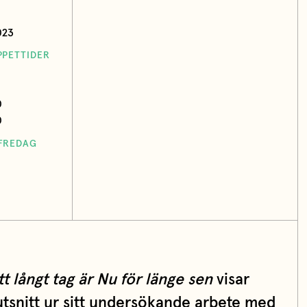
023
PPETTIDER
0
0
IFREDAG
t långt tag är Nu för länge
sen
visar
utsnitt ur sitt undersökande arbete med