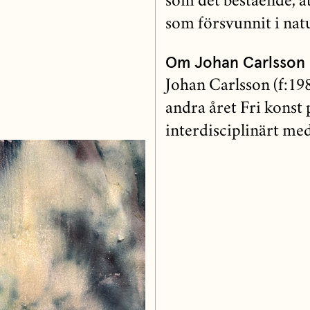
som det bestående, å
som försvunnit i nat
Om Johan Carlsson
Johan Carlsson (f:19
andra året Fri konst
interdisciplinärt me