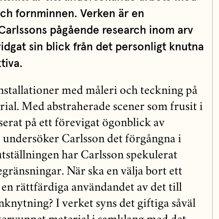
och fornminnen. Verken är en
 Carlssons pågående research inom arv
dgat sin blick från det personligt knutna
tiva.
nstallationer med måleri och teckning på
rial. Med abstraherade scener som frusit i
serat på ett förevigat ögonblick av
 undersöker Carlsson det förgångna i
 utställningen har Carlsson spekulerat
gränsningar. När ska en välja bort ett
en rättfärdiga användandet av det till
nknytning? I verket syns det giftiga såväl