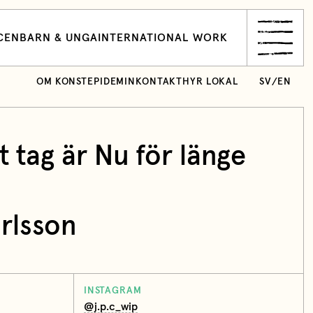
CEN
BARN & UNGA
INTERNATIONAL WORK
OM KONSTEPIDEMIN
KONTAKT
HYR LOKAL
SV
/
EN
t tag är Nu för länge
rlsson
INSTAGRAM
@j.p.c_wip