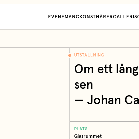
EVENEMANG
KONSTNÄRER
GALLERI
S
UTSTÄLLNING
Om ett lång
sen
— Johan Ca
PLATS
Glasrummet